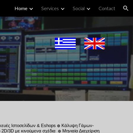
Home
Services
Social
Contact
ion
κευέ
ς
Ιστοσελίδων & Εshops
Κάλυψη Γάμων-
🔴
o 2D/3D με κινούμενα σχέδια
Μηνιαία Διαχείριση
🔴