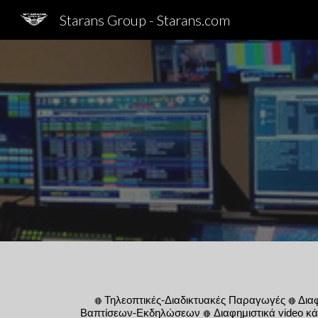
Starans Group - Starans.com
Sk
Τηλεοπτικές-Διαδικτυακές Παραγωγές
Δια
🔴
🔴
Βαπτίσεων-Εκδηλώσεων
Διαφημιστικά video κά
🔴