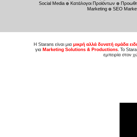
Social Media
Κατάλογοι Προϊόντων
Προωθητ
🔴
🔴
Marketing
SEO Market
🔴
Η Starans είναι μια
μικρή αλλά δυνατή ομάδα ειδ
για
Marketing
Solutions &
Productions
. Το Star
εμπειρία στον χ