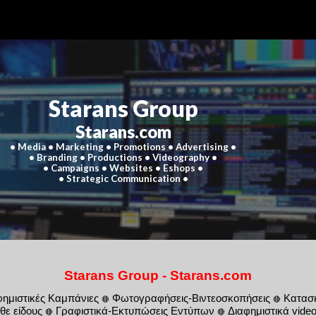
ip to main content
Skip to navigat
Starans Group
Starans.com
• Media • Marketing • Promotions • Advertising •
• Branding • Productions • Videography •
• Campaigns • Websites • Eshops •
• Strategic Communication •
Starans Group - Starans.com
φημιστικές Καμπάνιες
Φωτογραφ
ή
σεις-Βιντεοσκοπήσεις
Κατασ
🔴
🔴
θε είδους
Γρ
αφιστικά-Εκτυπώσεις Εντύπων
Διαφημιστικά vide
🔴
🔴