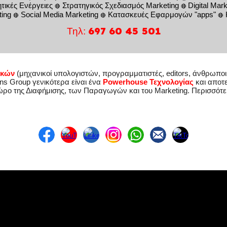
ικές Ενέργειες
Στρατηγικός Σχεδιασμός Marketing
Digital Mark
🔴
🔴
ing
Social Media Marketing
Κατασκευ
ές
Εφαρμογών "
apps"
🔴
🔴
🔴
697 60 45 501
Τηλ:
ικών
(μηχανικοί υπολογιστών, προγραμματιστές, editors, άνθρωποι 
ans Group γενικότερα είναι ένα
Powerhouse Τεχνολογίας
και α
ποτε
ώρο της Διαφήμισης,
των Παραγωγών
και του
Marketing
.
Π
ερισσότε