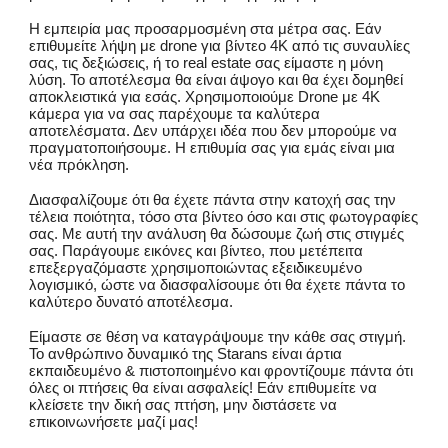
Η εμπειρία μας προσαρμοσμένη στα μέτρα σας. Εάν
επιθυμείτε λήψη με drone για βίντεο 4K από τις συναυλίες
σας, τις δεξιώσεις, ή το real estate σας είμαστε η μόνη
λύση. Το αποτέλεσμα θα είναι άψογο και θα έχει δομηθεί
αποκλειστικά για εσάς. Χρησιμοποιούμε Drone με 4K
κάμερα για να σας παρέχουμε τα καλύτερα
αποτελέσματα. Δεν υπάρχει ιδέα που δεν μπορούμε να
πραγματοποιήσουμε. Η επιθυμία σας για εμάς είναι μια
νέα πρόκληση.
Διασφαλίζουμε ότι θα έχετε πάντα στην κατοχή σας την
τέλεια ποιότητα, τόσο στα βίντεο όσο και στις φωτογραφίες
σας. Με αυτή την ανάλυση θα δώσουμε ζωή στις στιγμές
σας. Παράγουμε εικόνες και βίντεο, που μετέπειτα
επεξεργαζόμαστε χρησιμοποιώντας εξειδικευμένο
λογισμικό, ώστε να διασφαλίσουμε ότι θα έχετε πάντα το
καλύτερο δυνατό αποτέλεσμα.
Είμαστε σε θέση να καταγράψουμε την κάθε σας στιγμή.
Το ανθρώπινο δυναμικό της Starans είναι άρτια
εκπαιδευμένο & πιστοποιημένο και φροντίζουμε πάντα ότι
όλες οι πτήσεις θα είναι ασφαλείς! Εάν επιθυμείτε να
κλείσετε την δική σας πτήση, μην διστάσετε να
επικοινωνήσετε μαζί μας!