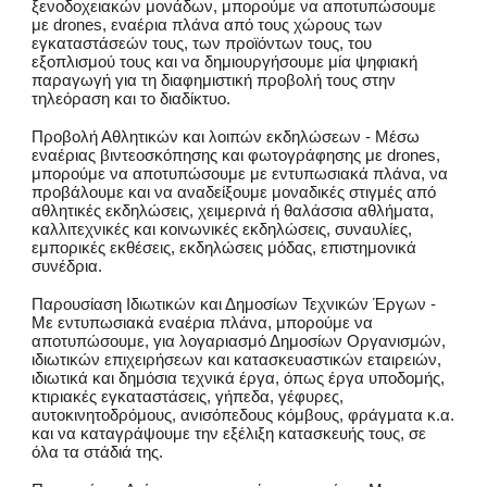
ξενοδοχειακών μονάδων, μπορούμε να αποτυπώσουμε
με drones, εναέρια πλάνα από τους χώρους των
εγκαταστάσεών τους, των προϊόντων τους, του
εξοπλισμού τους και να δημιουργήσουμε μία ψηφιακή
παραγωγή για τη διαφημιστική προβολή τους στην
τηλεόραση και το διαδίκτυο.
Προβολή Αθλητικών και λοιπών εκδηλώσεων - Μέσω
εναέριας βιντεοσκόπησης και φωτογράφησης με drones,
μπορούμε να αποτυπώσουμε με εντυπωσιακά πλάνα, να
προβάλουμε και να αναδείξουμε μοναδικές στιγμές από
αθλητικές εκδηλώσεις, χειμερινά ή θαλάσσια αθλήματα,
καλλιτεχνικές και κοινωνικές εκδηλώσεις, συναυλίες,
εμπορικές εκθέσεις, εκδηλώσεις μόδας, επιστημονικά
συνέδρια.
Παρουσίαση Ιδιωτικών και Δημοσίων Τεχνικών Έργων -
Με εντυπωσιακά εναέρια πλάνα, μπορούμε να
αποτυπώσουμε, για λογαριασμό Δημοσίων Οργανισμών,
ιδιωτικών επιχειρήσεων και κατασκευαστικών εταιρειών,
ιδιωτικά και δημόσια τεχνικά έργα, όπως έργα υποδομής,
κτιριακές εγκαταστάσεις, γήπεδα, γέφυρες,
αυτοκινητοδρόμους, ανισόπεδους κόμβους, φράγματα κ.α.
και να καταγράψουμε την εξέλιξη κατασκευής τους, σε
όλα τα στάδιά της.