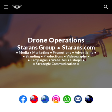
Skip to main content
Skip to navigation
Drone Operations
Starans Group
Starans.com
•
• Media • Marketing • Promotions • Advertising •
• Branding • Productions • Videography •
• Campaigns • Websites • Eshops •
• Strategic Communication •